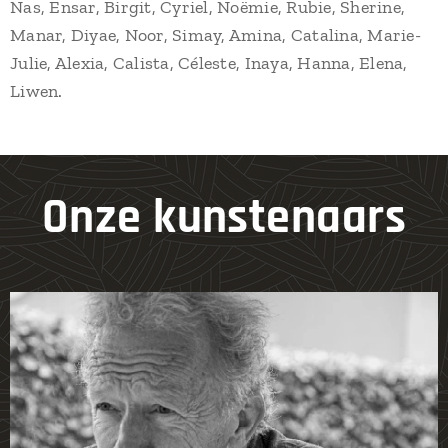
Nas, Ensar, Birgit, Cyriel, Noëmie, Rubie, Sherine,
Manar, Diyae, Noor, Simay, Amina, Catalina, Marie-
Julie, Alexia, Calista, Céleste, Inaya, Hanna, Elena,
Liwen.
Onze kunstenaars