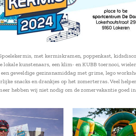
 Spoelekermis, met kermiskramen, poppenkast, kidsdisco
e lokale kunstenaars, een klim- en KUBB toernooi, wiele
n een geweldige gezinsnamiddag met grime, lego worksh
eerlijke snacks en drankjes op het zomerterras. Veel help
 meer hebben wij niet nodig om de zomervakantie goed in 