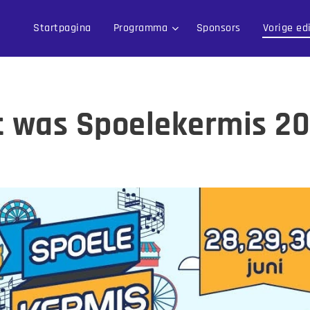
Startpagina
Programma
Sponsors
Vorige ed
t was Spoelekermis 2